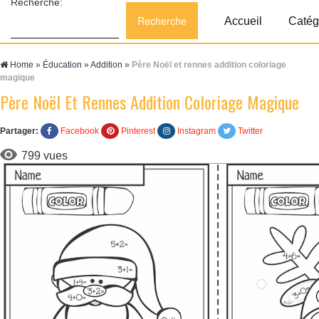
Recherche:
Accueil
Catég
Home
»
Éducation
»
Addition
»
Père Noël et rennes addition coloriage
magique
Père Noël Et Rennes Addition Coloriage Magique
Partager:
Facebook
Pinterest
Instagram
Twitter
799 vues