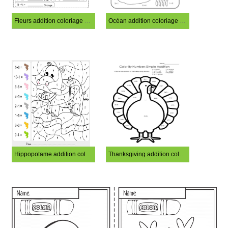
Fleurs addition coloriage magique
Océan addition coloriage magique
Hippopotame addition coloriage magique
Thanksgiving addition coloriage magique