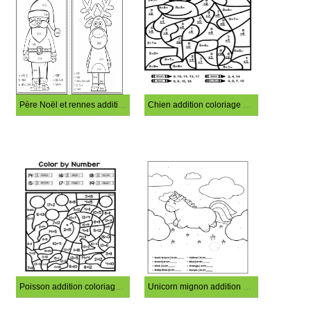
Père Noël et rennes addition coloriage magique
Chien addition coloriage magique
Poisson addition coloriage magique
Unicorn mignon addition coloriage magique