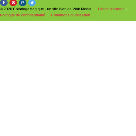
© 2026 ColoriageMagique - un site Web de Vinh Media.
|
Droits d'auteur
|
Politique de confidentialité
|
Conditions d'utilisation