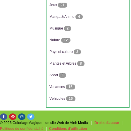
Jeux
21
Manga & Anime
4
Musique
2
Nature
12
Pays et culture
3
Plantes et Arbres
8
Sport
3
Vacances
15
Véhicules
16
© 2026 ColoriageMagique - un site Web de Vinh Media.
|
Droits d'auteur
|
Politique de confidentialité
|
Conditions d'utilisation