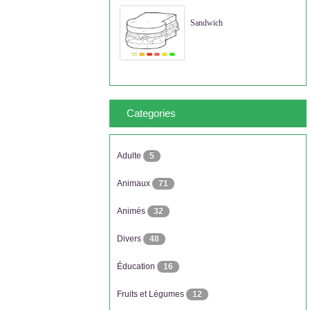
Sandwich
Categories
Adulte
5
Animaux
71
Animés
32
Divers
48
Éducation
16
Fruits et Légumes
12