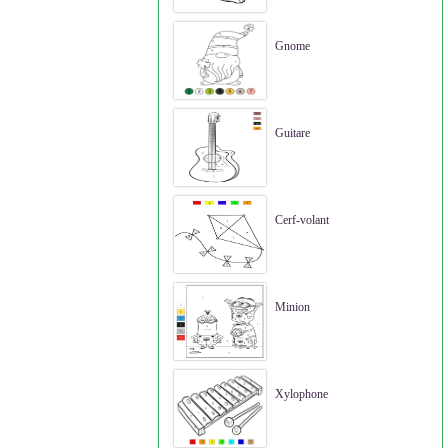
Gnome
Guitare
Cerf-volant
Minion
Xylophone