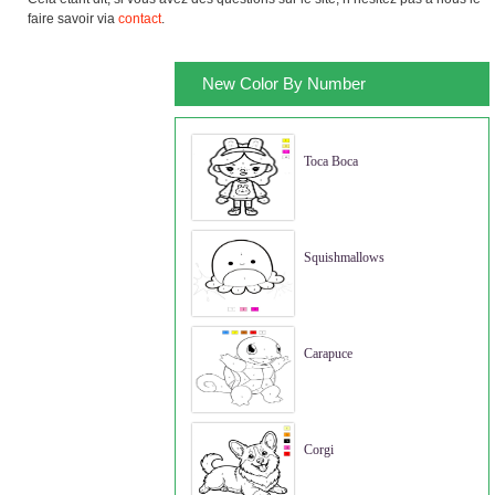
faire savoir via
contact
.
New Color By Number
Toca Boca
Squishmallows
Carapuce
Corgi