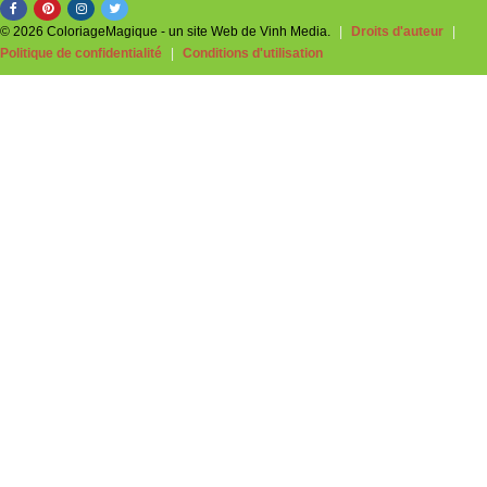
© 2026 ColoriageMagique - un site Web de Vinh Media.
|
Droits d'auteur
|
Politique de confidentialité
|
Conditions d'utilisation