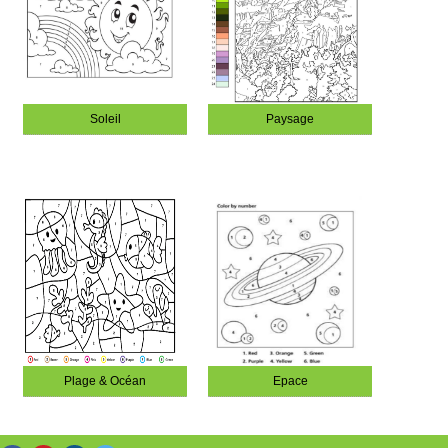
Soleil
Paysage
Plage & Océan
Epace