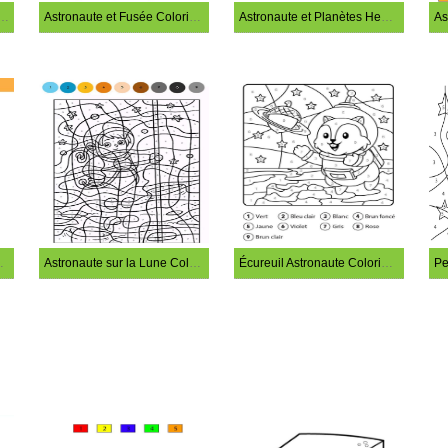
et Extraterrestres Coloriage Magique
Astronaute et Fusée Coloriage Magique
Astronaute et Planètes Heureuses Coloriage Magique
iage Magique
Astronaute sur la Lune Coloriage Magique
Écureuil Astronaute Coloriage Magique