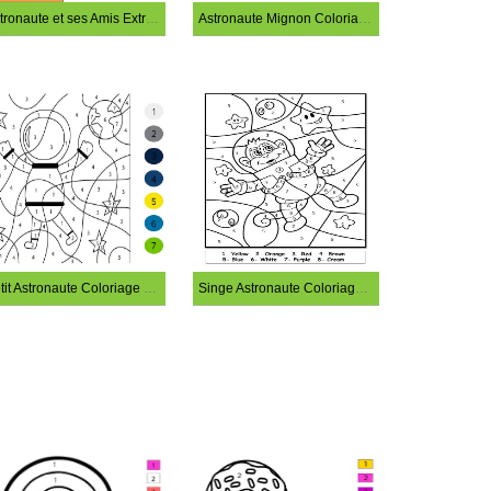
Astronaute et ses Amis Extraterrestres Coloriage Magique
Astronaute Mignon Coloriage Magique
Petit Astronaute Coloriage Magique
Singe Astronaute Coloriage Magique