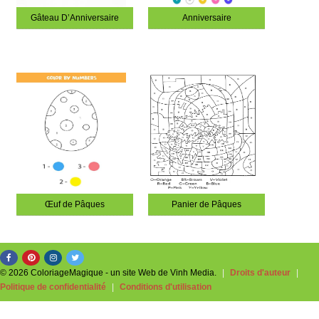
Gâteau D’Anniversaire
Anniversaire
Œuf de Pâques
Panier de Pâques
© 2026 ColoriageMagique - un site Web de Vinh Media.
|
Droits d'auteur
|
Politique de confidentialité
|
Conditions d'utilisation