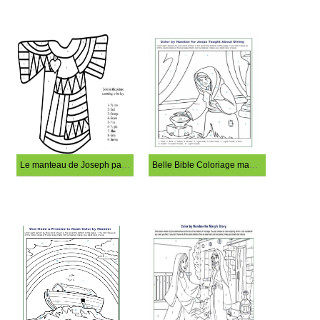
Le manteau de Joseph parmi tant d'autres, tiré de la Bible Coloriage magique
Belle Bible Coloriage magique