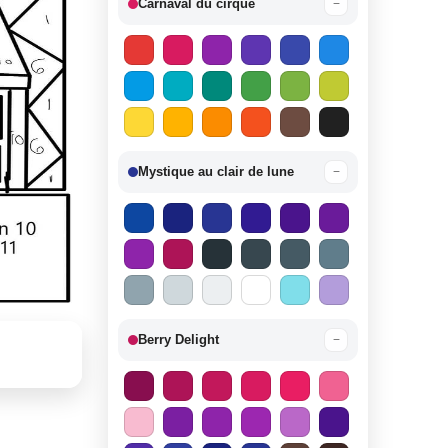
Carnaval du cirque
−
Mystique au clair de lune
−
Berry Delight
−