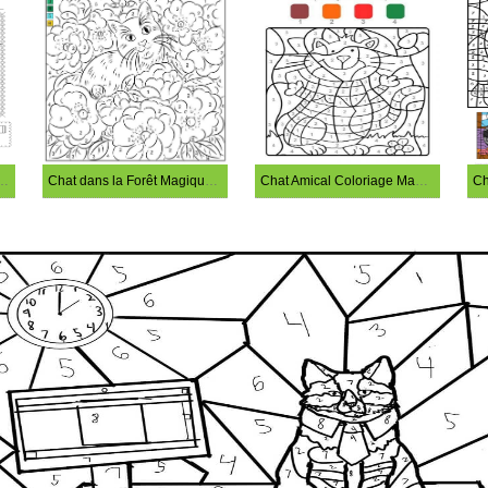
oloriage Chat et Fleur
Chat dans la Forêt Magique des Fleurs à Colorier
Chat Amical Coloriage Magique