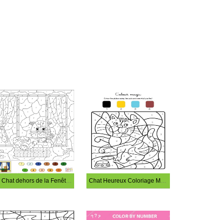
Le Chat dehors de la Fenêtre Coloriage Magique
Chat Heureux Coloriage Magique