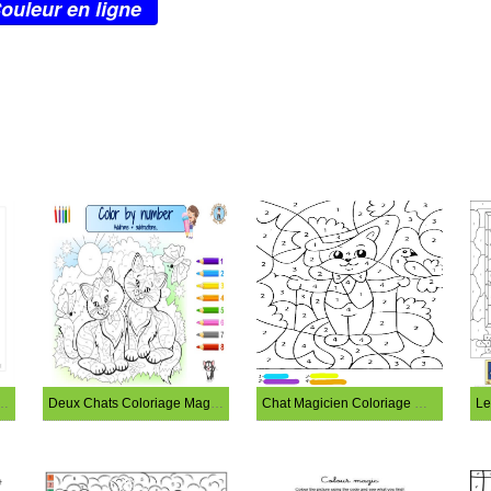
ouleur en ligne
ue Coloriage Magique
Deux Chats Coloriage Magique
Chat Magicien Coloriage Magique