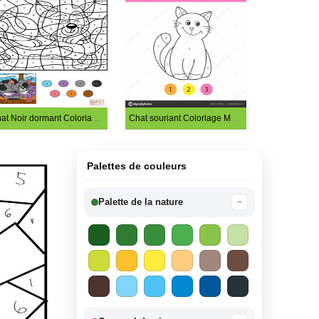
Chat Noir dormant Coloriage Magique
Chat souriant Coloriage Magique
Palettes de couleurs
Palette de la nature
−