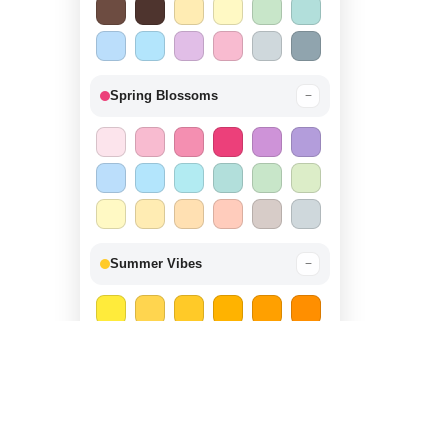
Spring Blossoms
−
Summer Vibes
−
Autumn Harvest
−