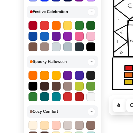
Festive Celebration
−
Spooky Halloween
−
Cozy Comfort
−