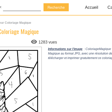
e:
Accueil
Ca
teur Coloriage Magique
 Coloriage Magique
1283 vues
Informations sur l'image
: ColoriageMagique v
Magique au format JPG, avec une résolution d
télécharger et imprimer gratuitement ce colori