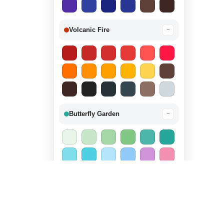
Volcanic Fire
−
Butterfly Garden
−
Candy Land
−