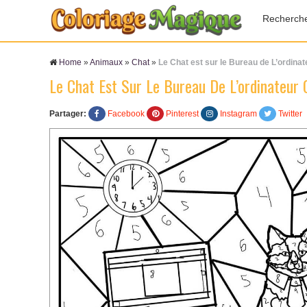
Recherch
Home
»
Animaux
»
Chat
»
Le Chat est sur le Bureau de L’ordina
Le Chat Est Sur Le Bureau De L’ordinateur
Partager:
Facebook
Pinterest
Instagram
Twitter