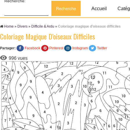
Recherche:
Accueil
Catég
Home
»
Divers
»
Difficile & Ardu
»
Coloriage magique d’oiseaux difficiles
Coloriage Magique D’oiseaux Difficiles
Partager:
Facebook
Pinterest
Instagram
Twitter
996 vues