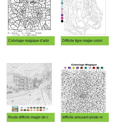
Coloriage magique d’arbre difficile
Difficile tigre magie coloriage
Route difficile magie de coloriage
difficile-amusant-pirate-magie-coloriage