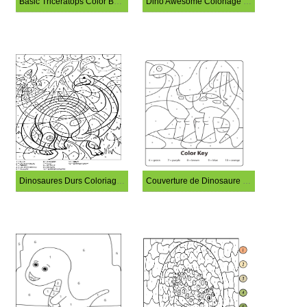
Basic Triceratops Color By Number
Dino Awesome Coloriage Magique
Dinosaures Durs Coloriage Magique
Couverture de Dinosaure Coloriage Magique