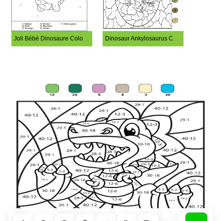
Joli Bébé Dinosaure Coloriage Magique
Dinosaur Ankylosaurus Coloriage Magique