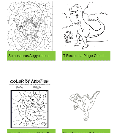
Spinosaurus Aegyptiacus Color By Number
T-Rex sur la Plage Coloriage Magique