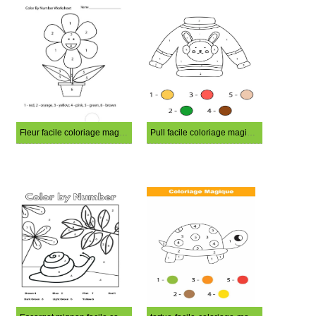
Fleur facile coloriage magique
Pull facile coloriage magique