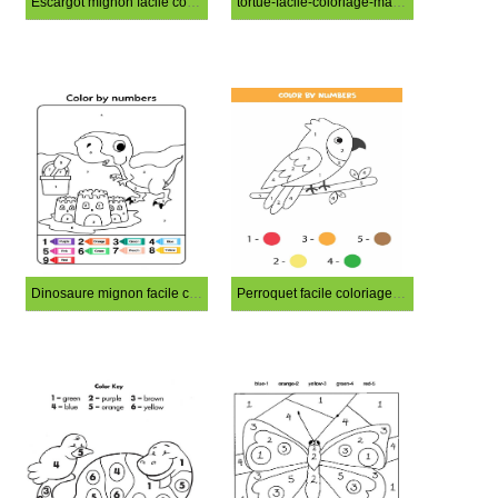
Escargot mignon facile coloriage magique
tortue-facile-coloriage-magique
Dinosaure mignon facile coloriage magique
Perroquet facile coloriage magique