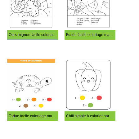
Ours mignon facile coloriage magique
Fusée facile coloriage magique
Tortue facile coloriage magique
Chili simple à colorier par numéro