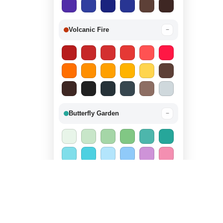
Volcanic Fire
−
Butterfly Garden
−
Candy Land
−