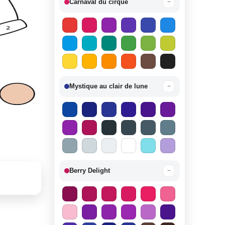
Carnaval du cirque
−
Mystique au clair de lune
−
Berry Delight
−