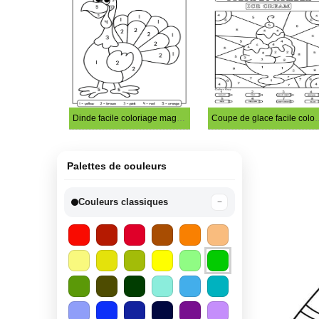
Dinde facile coloriage magique
Coupe de glace faci
Palettes de couleurs
Couleurs classiques
−