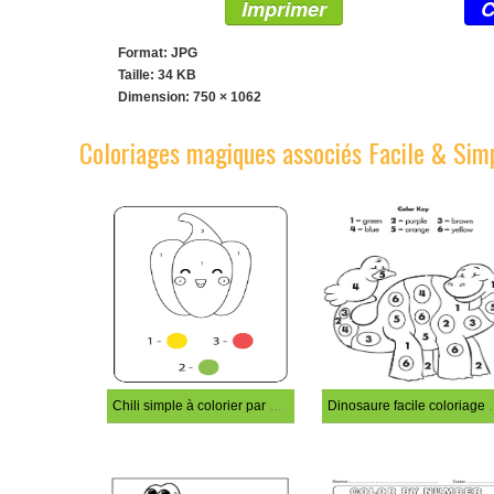
Imprimer
C
Format: JPG
Taille: 34 KB
Dimension:
750 × 1062
Coloriages magiques associés Facile & Sim
Chili simple à colorier par numéro
Dinosaure faci