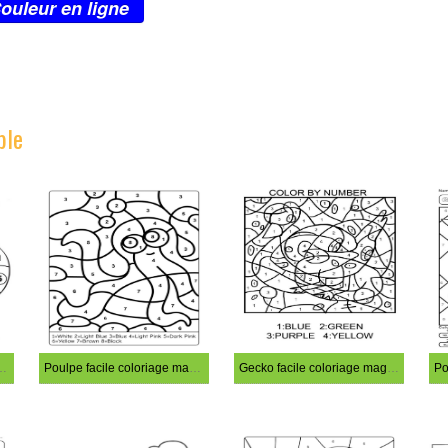
ouleur en ligne
ple
le coloriage magique
Poulpe facile coloriage magique
Gecko facile coloriage magique