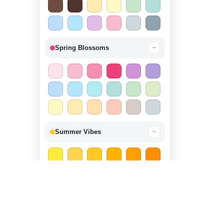
Spring Blossoms
−
Summer Vibes
−
Autumn Harvest
−