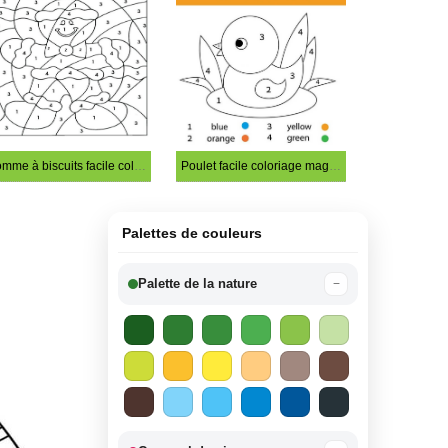
Homme à biscuits facile coloriage magique
Poulet facile coloriage magique
Palettes de couleurs
Palette de la nature
−