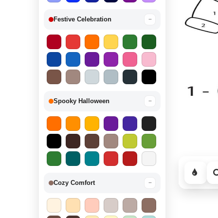
Festive Celebration
−
Spooky Halloween
−
Cozy Comfort
−