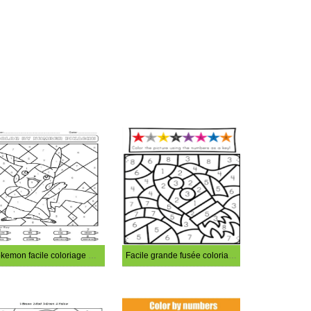
Pokemon facile coloriage magique
Facile grande fusée coloriage magique