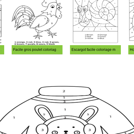
le coloriage magique
Facile gros poulet coloriage magique
Escargot facile coloriage magique