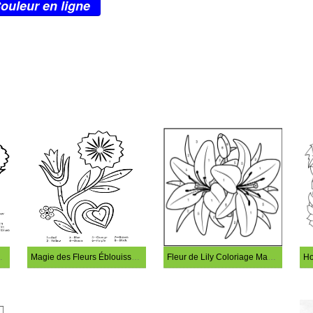
ouleur en ligne
rier par numéro
Magie des Fleurs Éblouissantes à Colorier
Fleur de Lily Coloriage Magique