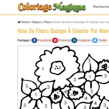
Recherch
Home
»
Nature
»
Fleur
»
Vase de fleurs basique à colorier par 
Vase De Fleurs Basique À Colorier Par Num
Partager:
Facebook
Pinterest
Instagram
Twitter