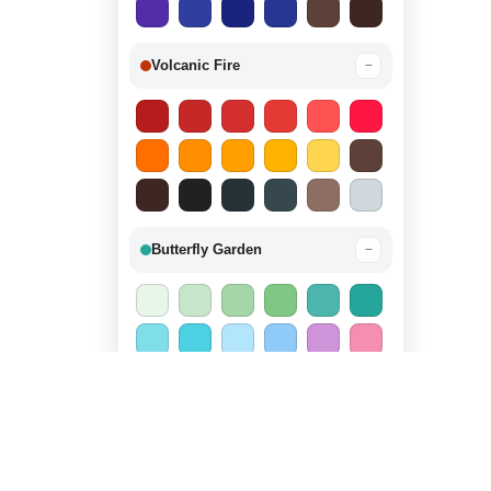
Volcanic Fire
−
Butterfly Garden
−
Candy Land
−