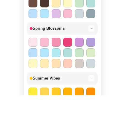
Spring Blossoms
−
Summer Vibes
−
Autumn Harvest
−