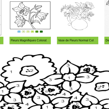
or by Number
Fleurs Magnifiques Coloration Magique
Vase de Fleurs Normal Coloriage Magique