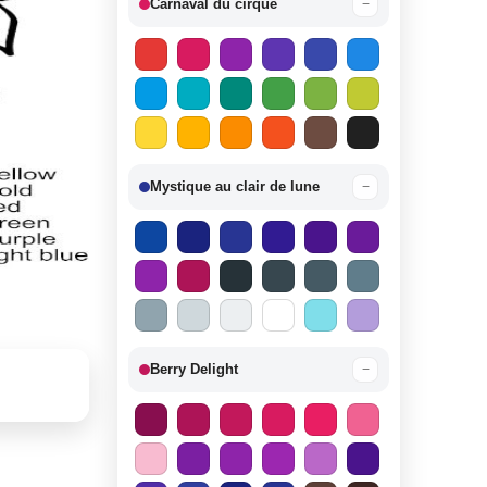
Carnaval du cirque
−
Mystique au clair de lune
−
Berry Delight
−