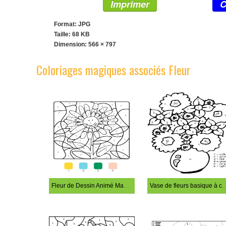
Imprimer
C
Format: JPG
Taille: 68 KB
Dimension:
566 × 797
Coloriages magiques associés Fleur
Fleur de Dessin Animé Magie à Colorier
Vase de fleurs basique à colo