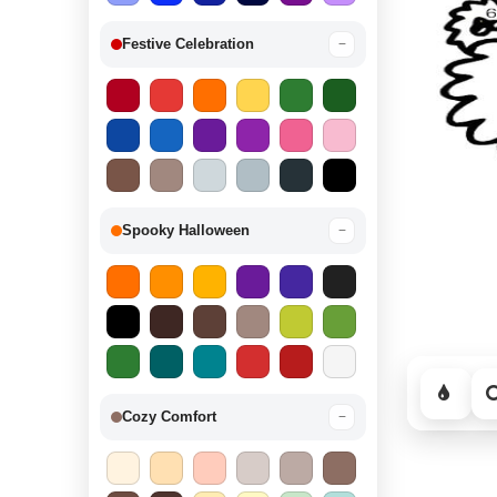
Festive Celebration
−
Spooky Halloween
−
Cozy Comfort
−