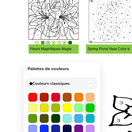
Fleurs Magnifiques Magie à Colorier
Spring Floral Vase Col
Palettes de couleurs
Couleurs classiques
−