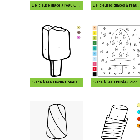
Délicieuse glace à l'eau Coloriage Magique
Délicieuses glaces à l
Glace à l'eau facile Coloriage Magique
Glace à l'eau fruitée 