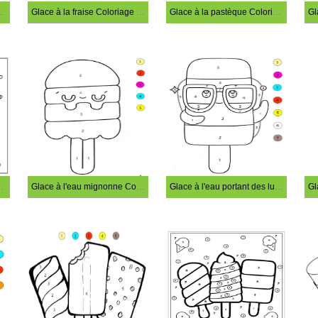
'eau Coloriage Magique
Glace à la fraise Coloriage Magique
Glace à la pastèque Coloriage Magique
Coloriage Magique
Glace à l'eau mignonne Coloriage Magique
Glace à l'eau portant des lunettes Coloriage Magique