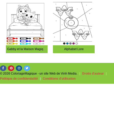
Gabby et la Maison Magique
Alphabet Lore
© 2026 ColoriageMagique - un site Web de Vinh Media.
|
Droits d'auteur
|
Politique de confidentialité
|
Conditions d'utilisation