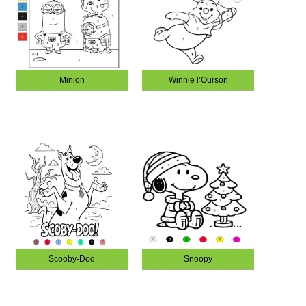
Minion
Winnie l’Ourson
Scooby-Doo
Snoopy