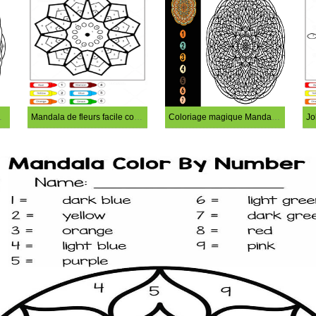
feuille 12
Mandala de fleurs facile coloriage magique
Coloriage magique Mandala orange