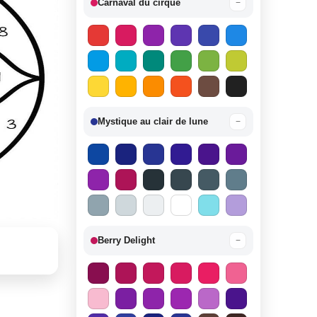
Carnaval du cirque
−
Mystique au clair de lune
−
Berry Delight
−