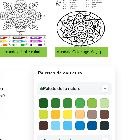
Jolie mandala étoile coloriage magique
Mandala Coloriage Magique – feuille 7
Palettes de couleurs
Palette de la nature
−