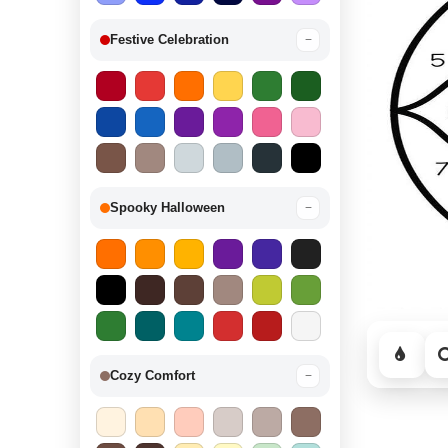
Festive Celebration
−
Spooky Halloween
−
Cozy Comfort
−