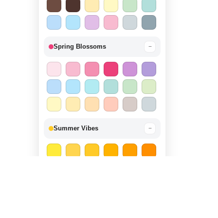
Spring Blossoms
−
Summer Vibes
−
Autumn Harvest
−