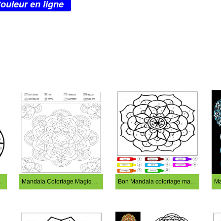
ouleur en ligne
 feuille 9
Mandala Coloriage Magique – feuille 18
Bon Mandala coloriage magique