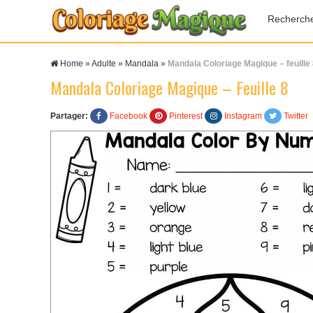
Recherch
Home
»
Adulte
»
Mandala
»
Mandala Coloriage Magique – feuille
Mandala Coloriage Magique – Feuille 8
Partager:
Facebook
Pinterest
Instagram
Twitter