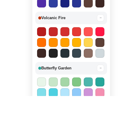
Volcanic Fire
−
Butterfly Garden
−
Candy Land
−