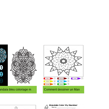
Mandala bleu coloriage magique
Comment dessiner un Mandala coloriage magique