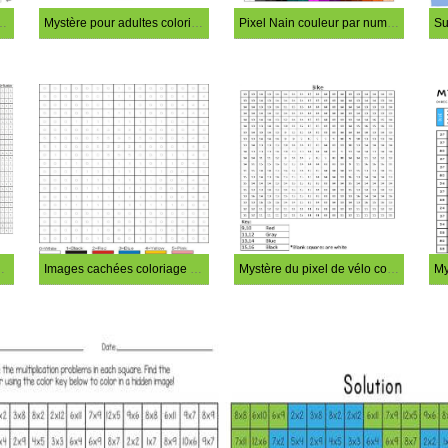
é coloriage magique
Mystère pour adultes coloriage magique
Pixel Nain couleur par numéro
riage magique
Images cachées coloriage magique
Mystère du pixel de vélo coloriage magique