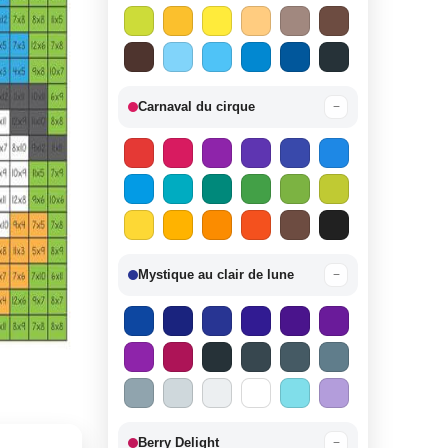
Carnaval du cirque
−
Mystique au clair de lune
−
Berry Delight
−