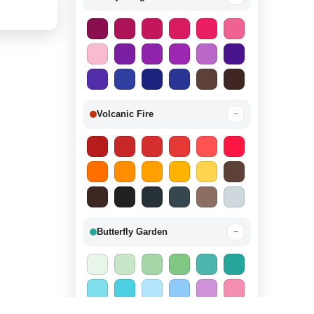
Volcanic Fire
−
Butterfly Garden
−