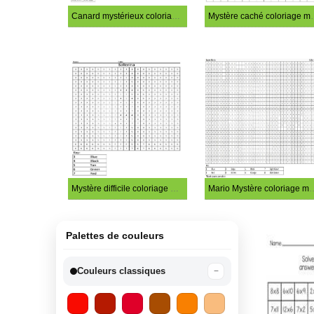
Canard mystérieux coloriage magique
Mystère cach
Mystère difficile coloriage magique
Mario Mystère colo
Palettes de couleurs
Couleurs classiques
−