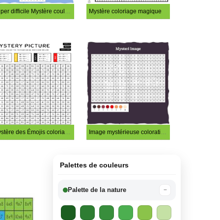
Super difficile Mystère couleur par numéro
Mystère coloriage magique
Mystère des Émojis coloriage magique
Image mystérieuse coloration magique
Palettes de couleurs
Palette de la nature
−