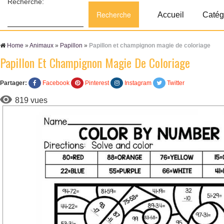
Recherche:
Accueil
Catég
Home
»
Animaux
»
Papillon
»
Papillon et champignon magie de coloriage
Papillon Et Champignon Magie De Coloriage
Partager:
Facebook
Pinterest
Instagram
Twitter
819 vues