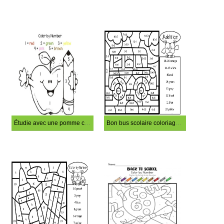
Étudie avec une pomme coloriage magique
Bon bus scolaire coloriage magique