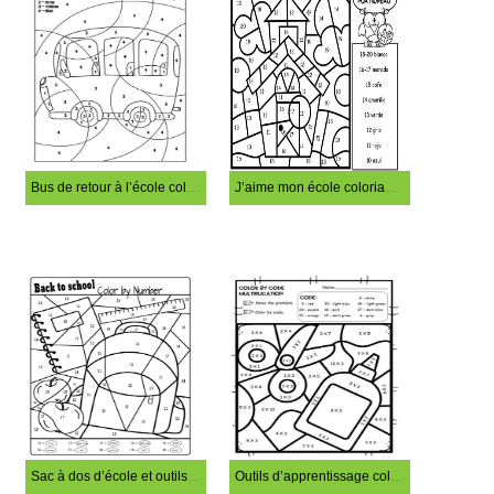
Bus de retour à l’école coloriage magique
J’aime mon école coloriage magique
Sac à dos d’école et outils coloriage magique
Outils d’apprentissage coloriage magique