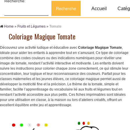
Recherche:
Accueil
Catég
Home
»
Fruits et Légumes
»
Tomate
Coloriage Magique Tomate
Découvrez une activité ludique et éducative avec
Coloriage Magique Tomate
,
idéale pour aider les enfants à apprendre tout en s’amusant. Ce type de coloriage
combine des codes couleurs ou des indications numériques pour révéler une
image de tomate, rendant l’activité interactive et motivante. Les enfants doivent
suivre les instructions pour colorier chaque zone correctement, ce qui stimule leur
concentration, leur logique et leur reconnaissance des couleurs. Parfait pour les
classes maternelles et les jeunes élèves, ce coloriage magique permet aussi de
développer la motricité fine et la précision. Le thème de la tomate, simple et
familier, facilite l’apprentissage du vocabulaire lié aux fruits et légumes tout en
rendant l’activité accessible aux plus petits. Ces fiches imprimables sont idéales
pour une utilisation en classe, à la maison ou lors d’ateliers créatifs, offrant un
excellent équilibre entre jeu et apprentissage.