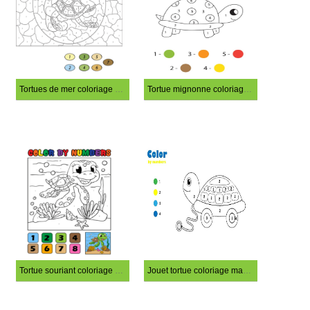
Tortues de mer coloriage magique
Tortue mignonne coloriage magique
Tortue souriant coloriage magique
Jouet tortue coloriage magique