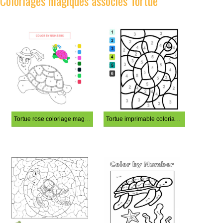
Coloriages magiques associés Tortue
Tortue rose coloriage magique
Tortue imprimable coloriage magique