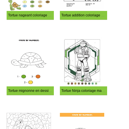
Tortue nageant coloriage magique
Tortue addition coloriage magique
Tortue mignonne en dessin animé coloriage magique
Tortue Ninja coloriage magique