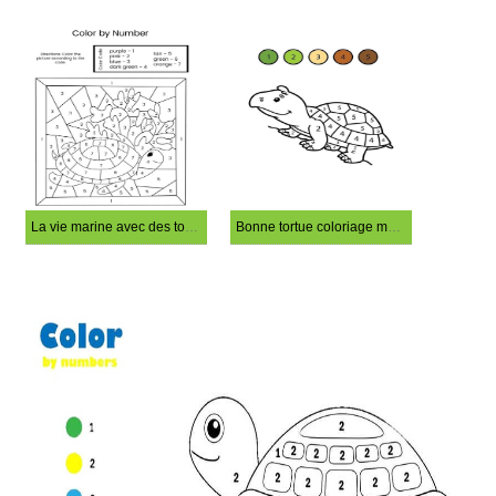
La vie marine avec des tortues coloriage magique
Bonne tortue coloriage magique