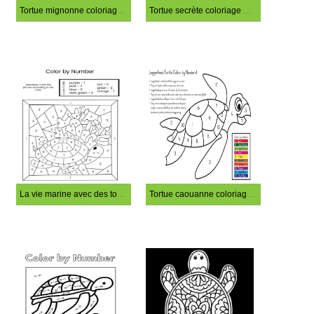
Tortue mignonne coloriage magique
Tortue secrète coloriage magique
La vie marine avec des tortues coloriage magique
Tortue caouanne coloriage magique