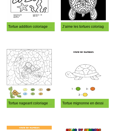
Tortue addition coloriage magique
J’aime les tortues coloriage magique
Tortue nageant coloriage magique
Tortue mignonne en dessin animé coloriage magique