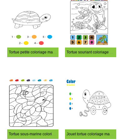
Tortue petite coloriage magique
Tortue souriant coloriage magique
Tortue sous-marine coloriage magique
Jouet tortue coloriage magique