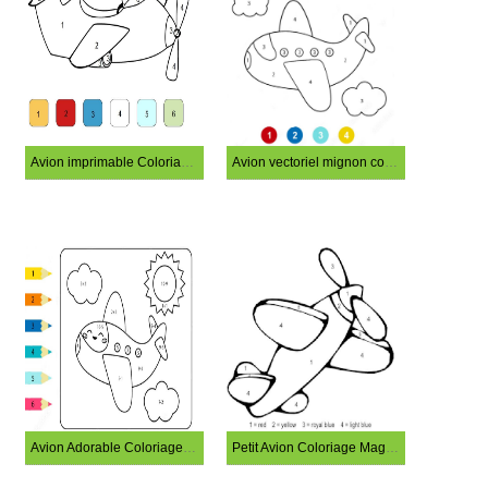
Avion imprimable Coloriage magique
Avion vectoriel mignon coloriage magique
Avion Adorable Coloriage Magique
Petit Avion Coloriage Magique