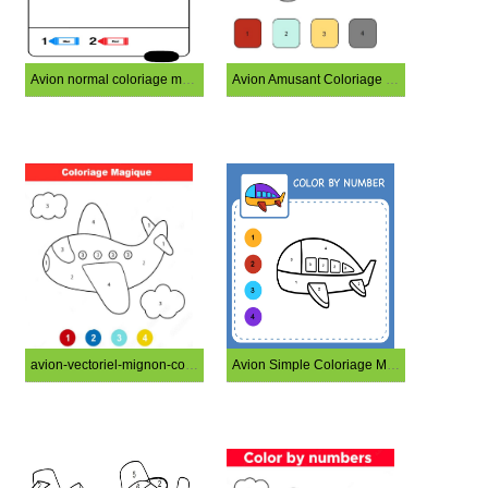
Avion normal coloriage magique
Avion Amusant Coloriage Magique
avion-vectoriel-mignon-coloriage-magique
Avion Simple Coloriage Magique