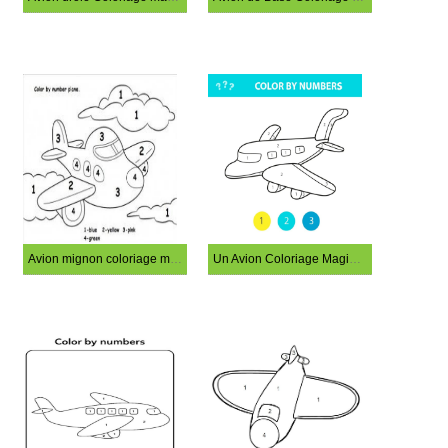
Avion mignon coloriage magique
Un Avion Coloriage Magique