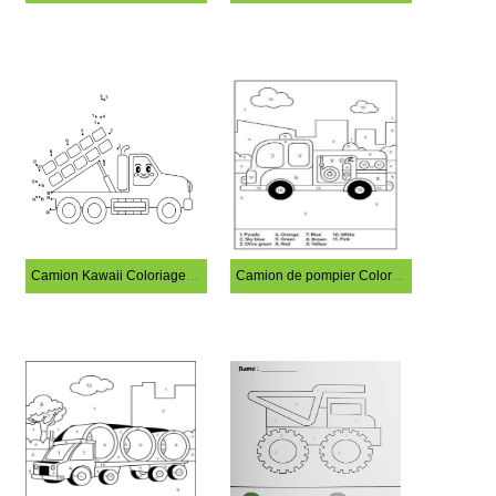
Camion Kawaii Coloriage Magique
Camion de pompier Coloriage magique