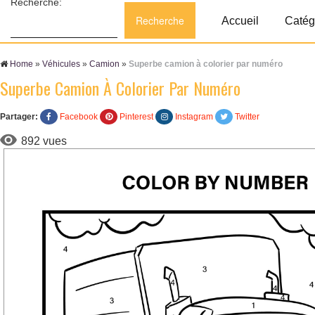
Recherche:
Accueil
Catég
Home
»
Véhicules
»
Camion
»
Superbe camion à colorier par numéro
Superbe Camion À Colorier Par Numéro
Partager:
Facebook
Pinterest
Instagram
Twitter
892 vues