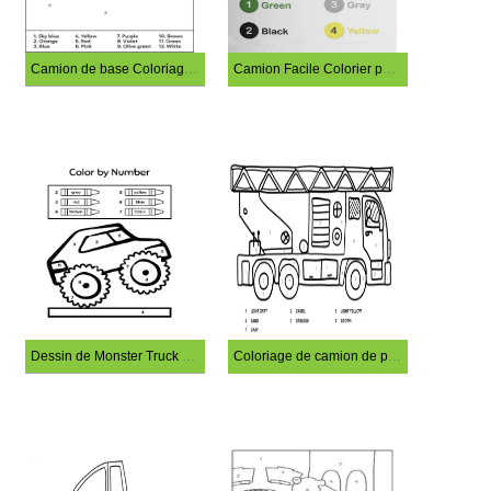
Camion de base Coloriage magique
Camion Facile Colorier par Numéro
Dessin de Monster Truck à colorier par numéro
Coloriage de camion de pompier par numéro