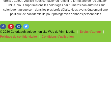
droits d'auteur, veuillez nous contacter ou remplir le formulaire de réclamation
DMCA. Nous supprimerons les coloriages par numéros non autorisés sur
coloriagemagique.com dans les plus brefs délais. Nous avons également une
politique de confidentialité pour protéger vos données personnelles
© 2026 ColoriageMagique - un site Web de Vinh Media.
|
Droits d'auteur
|
Politique de confidentialité
|
Conditions d'utilisation