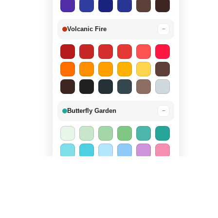
Volcanic Fire
−
Butterfly Garden
−
Candy Land
−