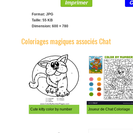
Imprimer
C
Format: JPG
Taille: 55 KB
Dimension:
600 × 780
Coloriages magiques associés Chat
Cute kitty color by number
Joueur de Chat Col