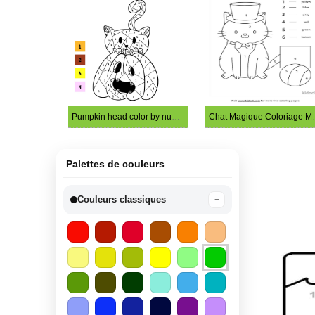
Pumpkin head color by number
Chat Magiq
Palettes de couleurs
Couleurs classiques
−