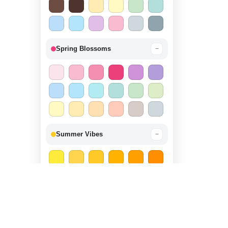
Spring Blossoms
−
Summer Vibes
−
Autumn Harvest
−