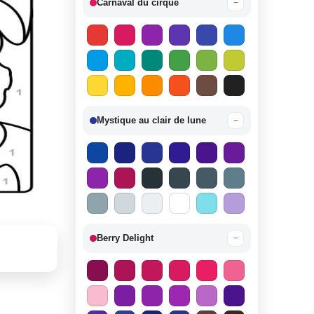
Carnaval du cirque
−
Mystique au clair de lune
−
Berry Delight
−