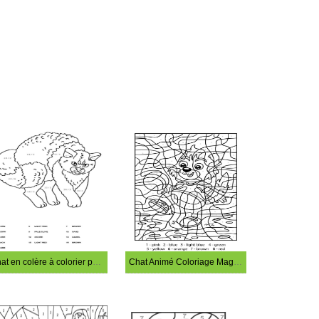
Chat en colère à colorier par numéro
Chat Animé Coloriage Magique