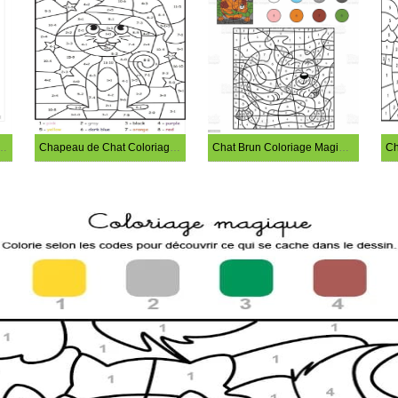
ue Coloriage Magique
Chapeau de Chat Coloriage Magique
Chat Brun Coloriage Magique