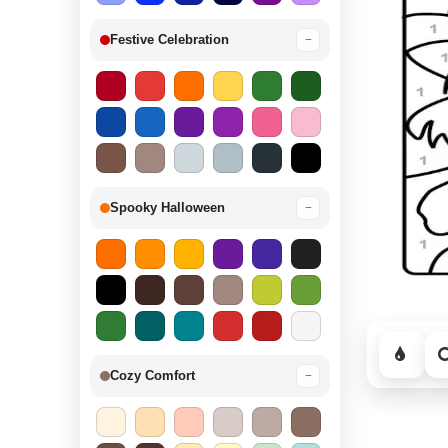
Festive Celebration
−
Spooky Halloween
−
Cozy Comfort
−