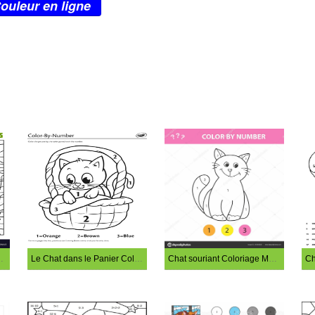
ouleur en ligne
oriage Magique
Le Chat dans le Panier Coloriage Magique
Chat souriant Coloriage Magique