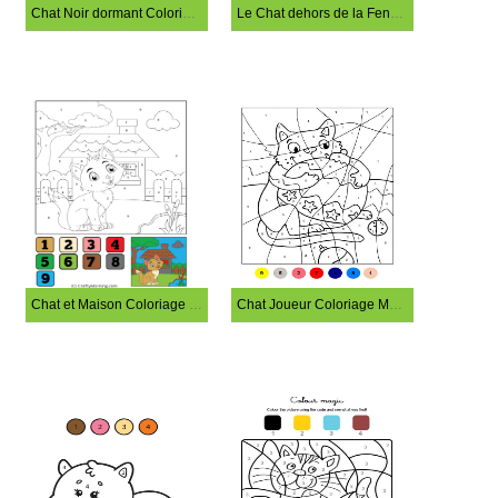
Chat Noir dormant Coloriage Magique
Le Chat dehors de la Fenêtre Coloriage Magique
Chat et Maison Coloriage Magique
Chat Joueur Coloriage Magique