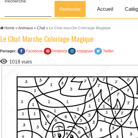
Recherche:
Accueil
Catég
Home
»
Animaux
»
Chat
»
Le Chat marche Coloriage Magique
Le Chat Marche Coloriage Magique
Partager:
Facebook
Pinterest
Instagram
Twitter
1018 vues