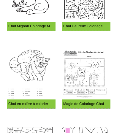
Chat Mignon Coloriage Magique
Chat Heureux Coloriage Magique
Chat en colère à colorier par numéro
Magie de Coloriage Chat et Fleur