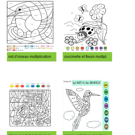
nid d’oiseau multiplication coloriage magique CM1
coccinelle et fleurs multiplication coloriage magique CM1