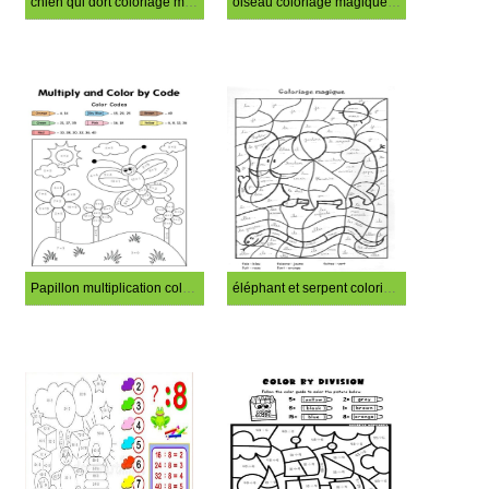
chien qui dort coloriage magique CM1
oiseau coloriage magique CM1
Papillon multiplication coloriage magique CM1
éléphant et serpent coloriage magique CM1