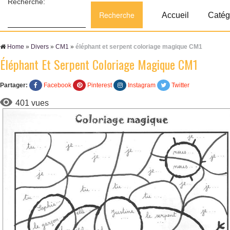
Recherche:
Accueil
Catég
Home
»
Divers
»
CM1
»
éléphant et serpent coloriage magique CM1
Éléphant Et Serpent Coloriage Magique CM1
Partager:
Facebook
Pinterest
Instagram
Twitter
401 vues