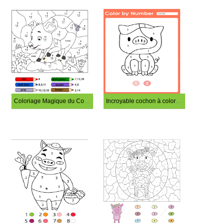
Coloriage Magique du Cochon et de la Fleur
Incroyable cochon à colorier par numéro