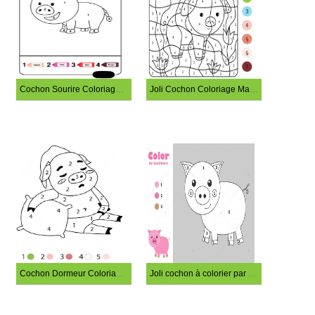
Cochon Sourire Coloriage Magique
Joli Cochon Coloriage Magique
Cochon Dormeur Coloriage Magique
Joli cochon à colorier par numéro