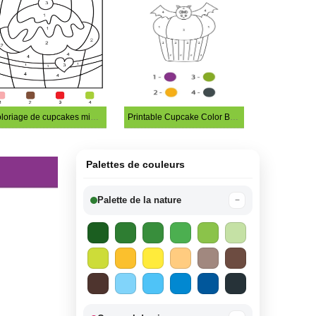
Coloriage de cupcakes mignons par numéros
Printable Cupcake Color By Number
Palettes de couleurs
Palette de la nature
−