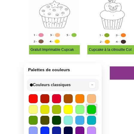
Gratuit Imprimable Cupcake Coloriage magique
Cupcake à la citrouille Col
Palettes de couleurs
Couleurs classiques
−