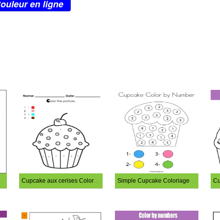
ouleur en ligne
age magique
Cupcake aux cerises Coloriage magique
Simple Cupcake Coloriage magique