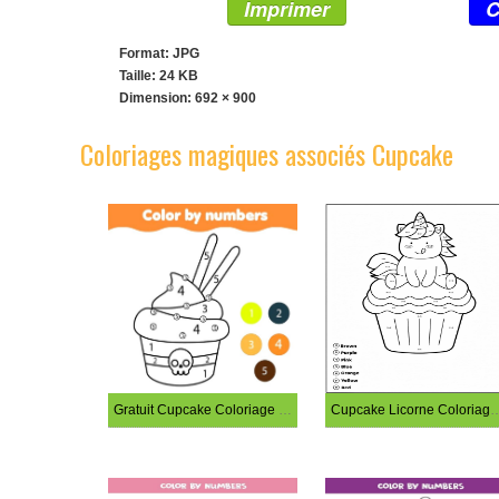
Imprimer
C
Format: JPG
Taille: 24 KB
Dimension:
692 × 900
Coloriages magiques associés Cupcake
Gratuit Cupcake Coloriage magique
Cupcake Licorne Colori