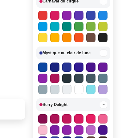
Carnaval du cirque
−
Mystique au clair de lune
−
Berry Delight
−