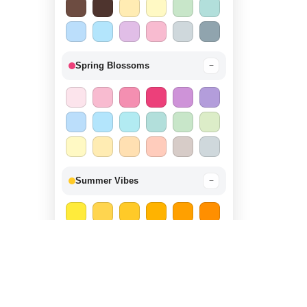
Spring Blossoms
−
Summer Vibes
−
Autumn Harvest
−