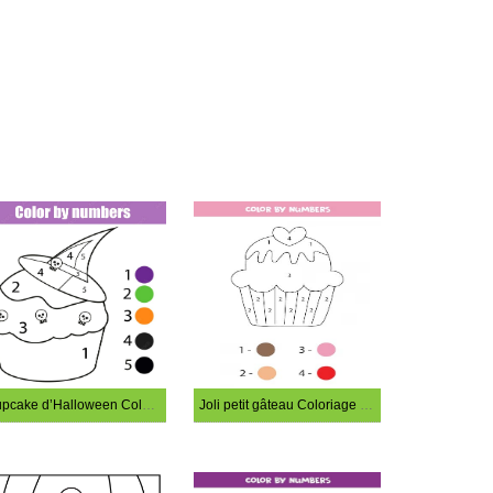
Cupcake d’Halloween Coloriage magique
Joli petit gâteau Coloriage magique