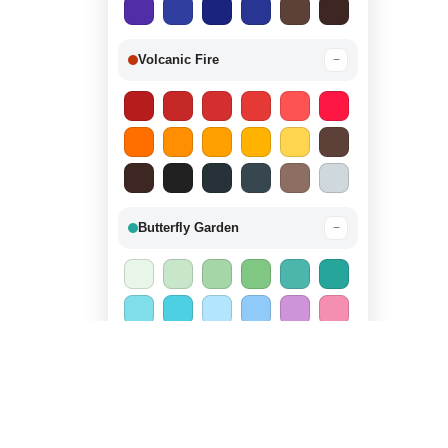
Volcanic Fire
−
Butterfly Garden
−
Candy Land
−