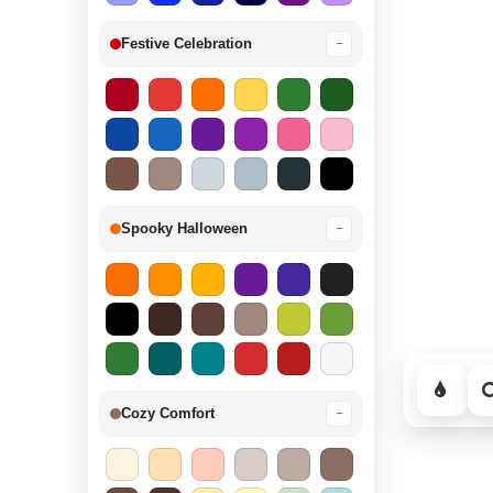
Festive Celebration
−
Spooky Halloween
−
Cozy Comfort
−