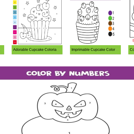
oriage magique
Adorable Cupcake Coloriage magique
Imprimable Cupcake Coloriage magique