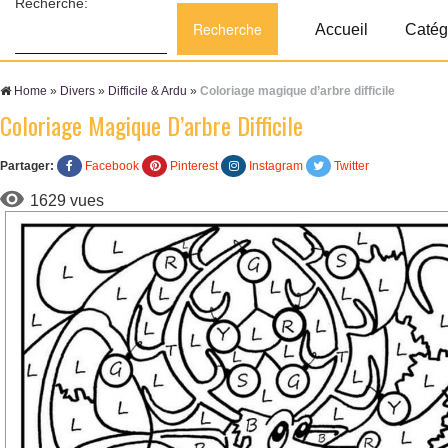
Recherche:
Accueil
Catég
Home
»
Divers
»
Difficile & Ardu
»
Coloriage magique d’arbre difficile
Coloriage Magique D’arbre Difficile
Partager:
Facebook
Pinterest
Instagram
Twitter
1629 vues