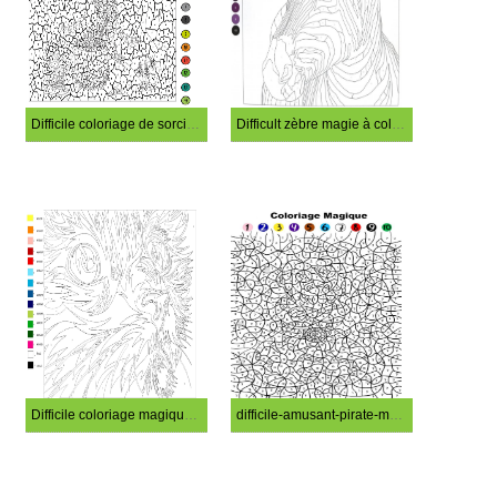
Difficile coloriage de sorcière mignonne magique
Difficult zèbre magie à colorier
Difficile coloriage magique de chat
difficile-amusant-pirate-magie-coloriage