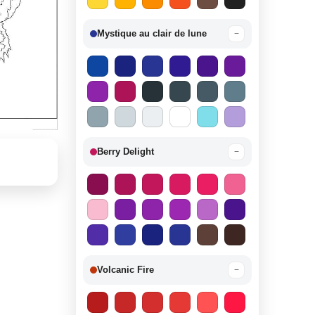
Mystique au clair de lune
−
Berry Delight
−
Volcanic Fire
−