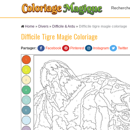
Recherch
Home
»
Divers
»
Difficile & Ardu
»
Difficile tigre magie coloriage
Difficile Tigre Magie Coloriage
Partager:
Facebook
Pinterest
Instagram
Twitter