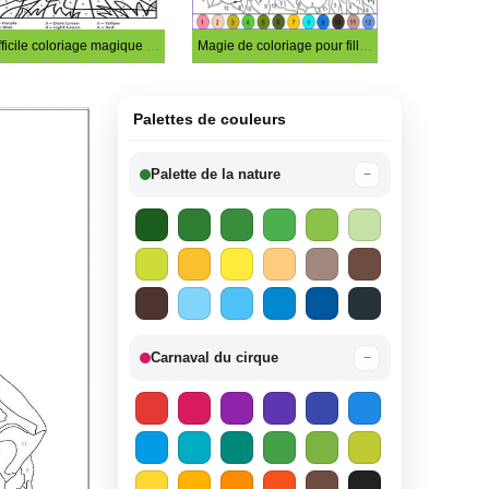
Difficile coloriage magique de perroquet
Magie de coloriage pour filles difficiles
Palettes de couleurs
Palette de la nature
−
Carnaval du cirque
−