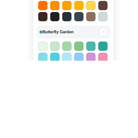
Butterfly Garden
−
Candy Land
−
Outer Space
−