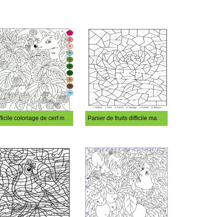
Difficile coloriage de cerf magique
Panier de fruits difficile magie coloriage