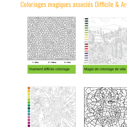
Coloriages magiques associés Difficile & A
Vraiment difficile coloriage par numéro
Magie de col