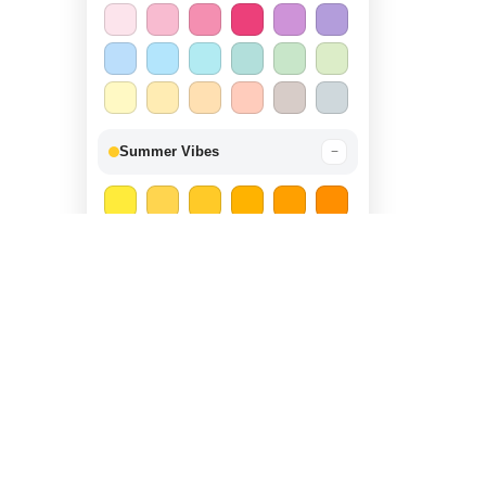
Summer Vibes
−
Autumn Harvest
−