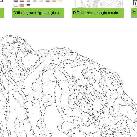
agique d’arbre difficile
Difficile grand tigre magie coloriage
Difficult zèbre magie à colorier