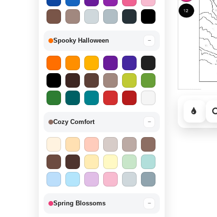
Spooky Halloween
−
Cozy Comfort
−
Spring Blossoms
−