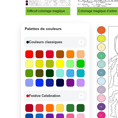
Difficult coloriage magique de paon
Coloriage m
Palettes de couleurs
Couleurs classiques
−
Festive Celebration
−