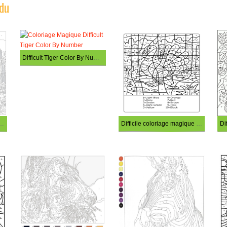
rdu
Difficult Tiger Color By Number
oriage de ville difficile
Difficile coloriage magique de dinde