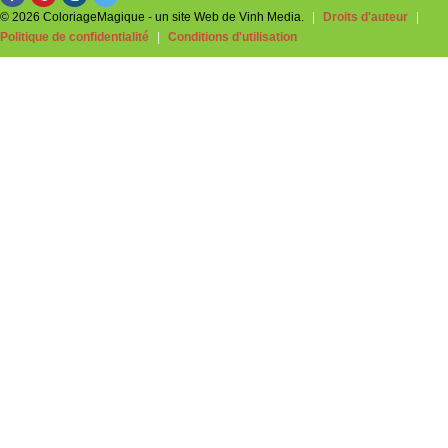
© 2026 ColoriageMagique - un site Web de Vinh Media.
|
Droits d'auteur
|
Politique de confidentialité
|
Conditions d'utilisation