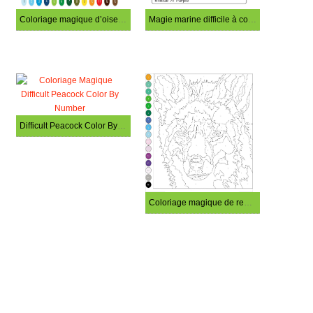
Coloriage magique d’oiseaux difficiles
Magie marine difficile à colorier
Difficult Peacock Color By Number
Coloriage magique de renard difficile