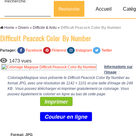
Recherche:
Accueil
Catég
Home
»
Divers
»
Difficile & Ardu
»
Difficult Peacock Color By Number
Difficult Peacock Color By Number
Partager:
Facebook
Pinterest
Instagram
Twitter
1473 vues
Informations sur
l'image
:
ColoriageMagique vous présente le Difficult Peacock Color By Number au
format JPG, avec une résolution de
1142 × 1101
et une taille d'image de 248
KB . Vous pouvez télécharger et imprimer gratuitement ce coloriage. Vous
pouvez également le colorier en ligne au bas de cette page.
Imprimer
Couleur en ligne
Format: JPG