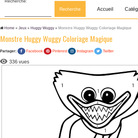
Recherche:
Accueil
Catég
Home
»
Jeux
»
Huggy Wuggy
»
Monstre Huggy Wuggy Coloriage Magique
Monstre Huggy Wuggy Coloriage Magique
Partager:
Facebook
Pinterest
Instagram
Twitter
336 vues