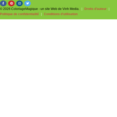
© 2026 ColoriageMagique - un site Web de Vinh Media.
|
Droits d'auteur
|
Politique de confidentialité
|
Conditions d'utilisation