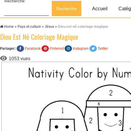
Recherche:
Accueil
Catég
Home
»
Pays et culture
»
Jésus
»
Dieu est né coloriage magique
Dieu Est Né Coloriage Magique
Partager:
Facebook
Pinterest
Instagram
Twitter
1053 vues