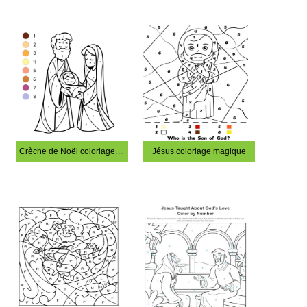
Crèche de Noël coloriage magique
Jésus coloriage magique