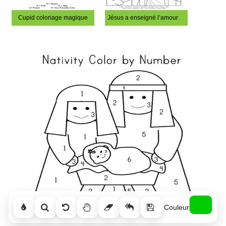
Cupid coloriage magique
Jésus a enseigné l’amour de Dieu coloriage magique
Couleur