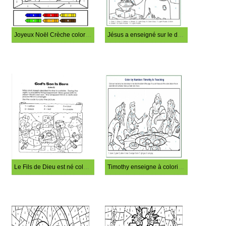
Joyeux Noël Crèche coloriage magique
Jésus a enseigné sur le don coloriage magique
Le Fils de Dieu est né coloriage magique
Timothy enseigne à colorier par numéro