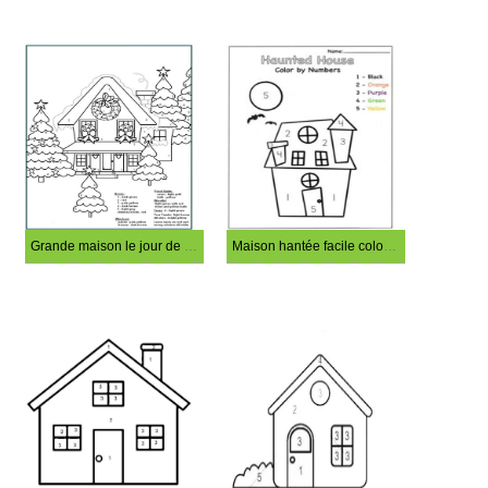
Grande maison le jour de Noël coloriage magique
Maison hantée facile coloriage magique