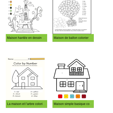
Maison hantée en dessin animé coloriage magique
Maison de ballon colorier par numéro
La maison et l’arbre coloriage magique
Maison simple basique coloriage magique