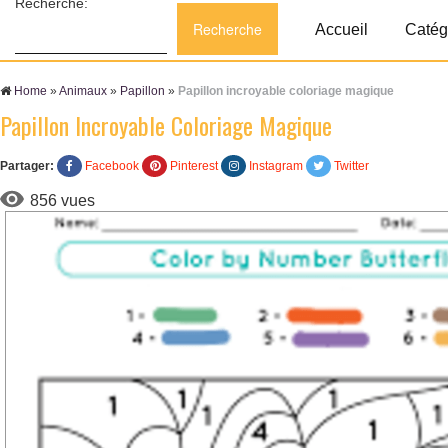
Recherche:
Accueil
Catég
Home
»
Animaux
»
Papillon
»
Papillon incroyable coloriage magique
Papillon Incroyable Coloriage Magique
Partager:
Facebook
Pinterest
Instagram
Twitter
856 vues