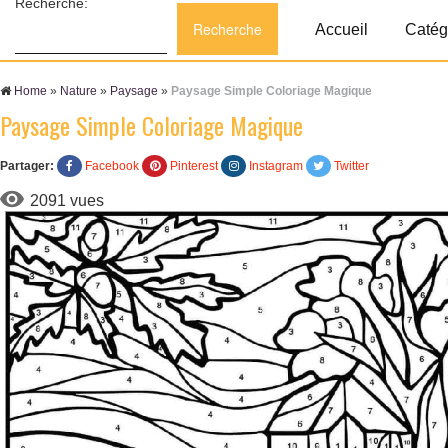
Recherche:
Accueil
Catég
Home
»
Nature
»
Paysage
»
Paysage Simple Coloriage Magique
Paysage Simple Coloriage Magique
Partager:
Facebook
Pinterest
Instagram
Twitter
2091 vues