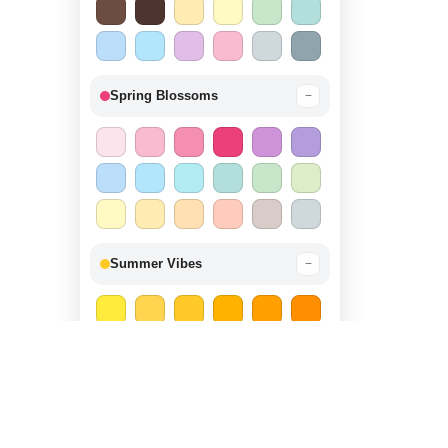
Spring Blossoms
−
Summer Vibes
−
Autumn Harvest
−