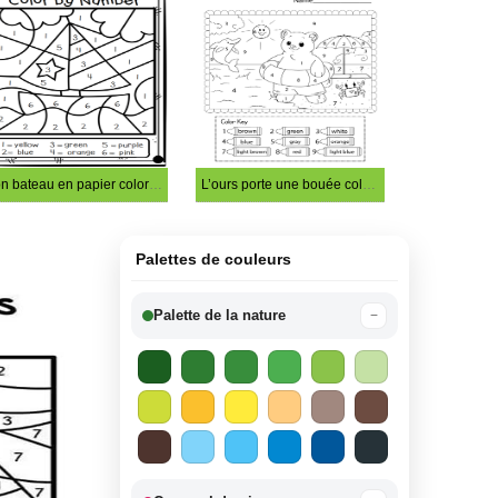
Bon bateau en papier coloration magique
L’ours porte une bouée coloriage magique
Palettes de couleurs
Palette de la nature
−