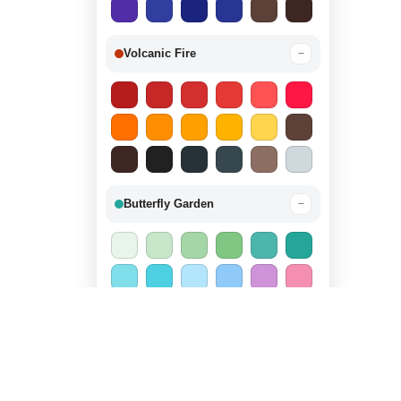
Volcanic Fire
−
Butterfly Garden
−
Candy Land
−