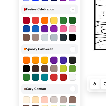
Festive Celebration
−
Spooky Halloween
−
Cozy Comfort
−