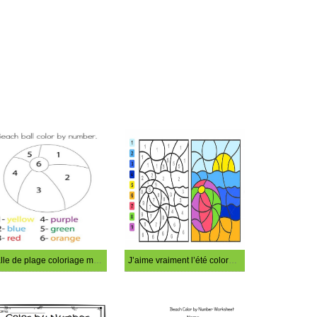
Balle de plage coloriage magique
J’aime vraiment l’été coloration magique