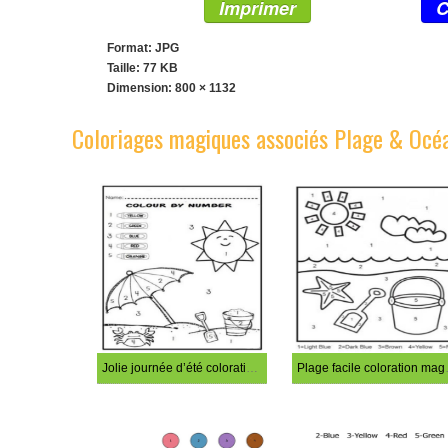
Imprimer
C
Format: JPG
Taille: 77 KB
Dimension:
800 × 1132
Coloriages magiques associés Plage & Océ
Jolie journée d’été coloration magique
Plage f