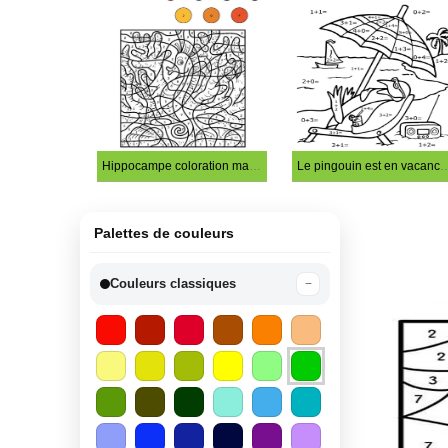
Hippocampe coloration magique
Le pingouin est en vacances co
Palettes de couleurs
Couleurs classiques
−