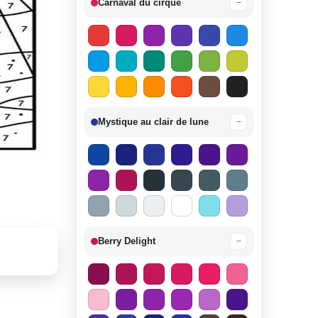
Carnaval du cirque
−
Mystique au clair de lune
−
Berry Delight
−