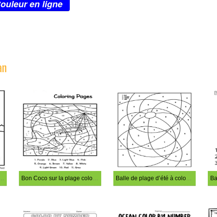
ouleur en ligne
an
acile coloration magique
Bon Coco sur la plage coloration magique
Balle de plage d’été à colorier par numéro