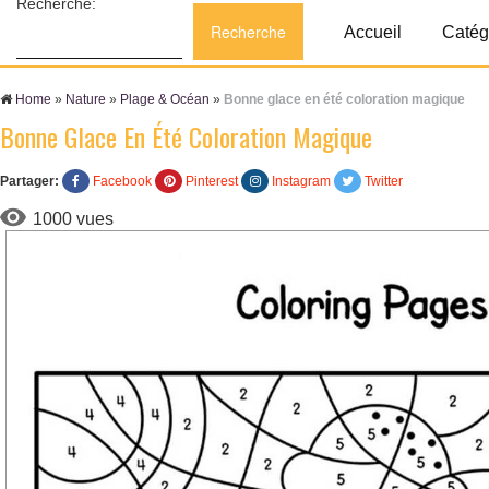
Recherche:
Accueil
Catég
Home
»
Nature
»
Plage & Océan
»
Bonne glace en été coloration magique
Bonne Glace En Été Coloration Magique
Partager:
Facebook
Pinterest
Instagram
Twitter
1000 vues