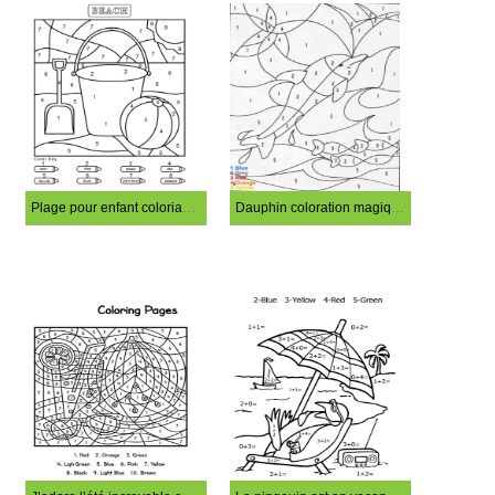
Plage pour enfant coloriage magique
Dauphin coloration magique