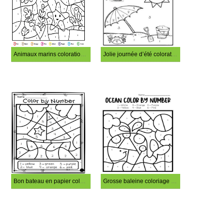
Animaux marins coloration magique
Jolie journée d’été coloration magique
Bon bateau en papier coloration magique
Grosse baleine coloriage magique