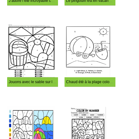
J’adore l’été incroyable coloriage magique
Le pingouin est en vacances coloration magique
Jouons avec le sable sur la plage coloriage par numéro
Chaud été à la plage coloration magique