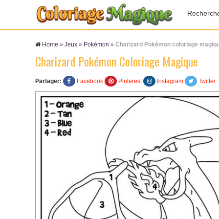
Recherch
Home
»
Jeux
»
Pokémon
»
Charizard Pokémon coloriage magiq
Charizard Pokémon Coloriage Magique
Partager:
Facebook
Pinterest
Instagram
Twitter