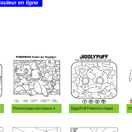
ouleur en ligne
ue de Dracaufeu
Personnages principaux de Pokémon coloriage magique
JigglyPuff Pokémon magie de coloriage