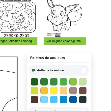
Gengar Pokémon coloriage magique
Evoli mignon coloriage magique
Palettes de couleurs
Palette de la nature
−