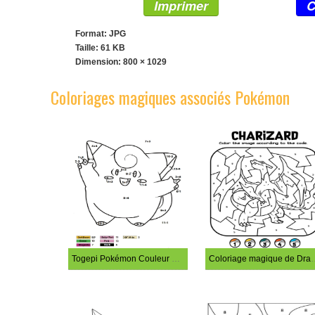
Imprimer
C
Format: JPG
Taille: 61 KB
Dimension:
800 × 1029
Coloriages magiques associés Pokémon
Togepi Pokémon Couleur par Mathématiques Simples
Coloriage magiq