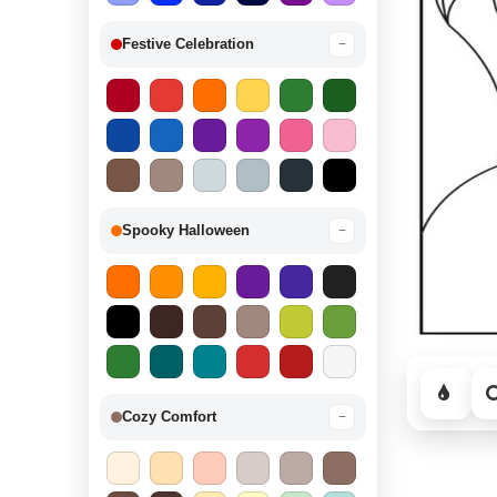
Festive Celebration
−
Spooky Halloween
−
Cozy Comfort
−