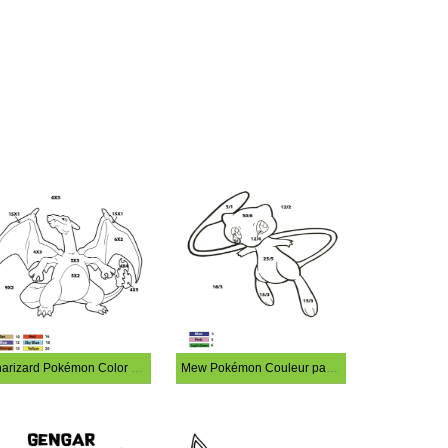
Charizard Pokémon Color par Multiplication
Mew Pokémon Couleur par Division