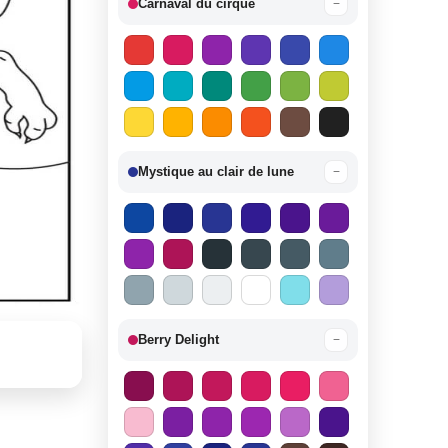
Carnaval du cirque
−
Mystique au clair de lune
−
Berry Delight
−