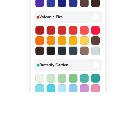
Volcanic Fire
−
Butterfly Garden
−
Candy Land
−