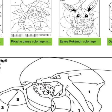
iage magique
Pikachu danse coloriage magique
Eevee Pokémon coloriage magique