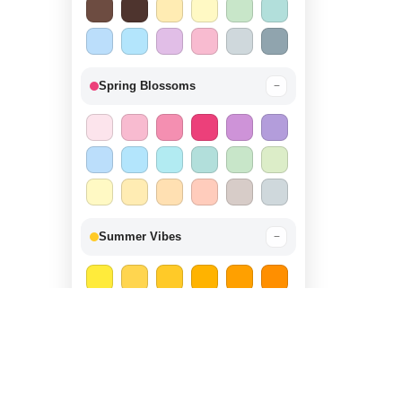
Spring Blossoms
−
Summer Vibes
−
Autumn Harvest
−