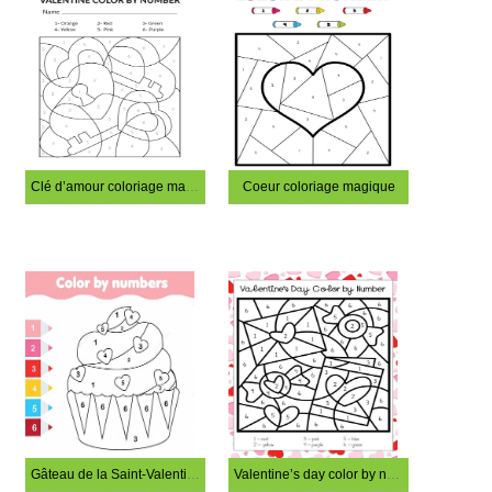
Clé d’amour coloriage magique
Coeur coloriage magique
Gâteau de la Saint-Valentin à colorier par numéro
Valentine’s day color by number