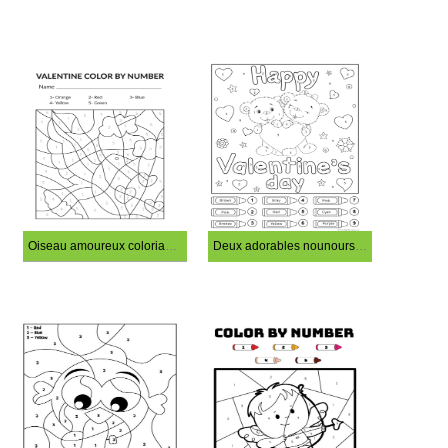
Oiseau amoureux coloriage magique
Deux adorables nounours coloriage magique