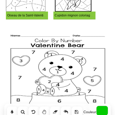
Oiseau de la Saint-Valentin coloriage magique
Cupidon mignon coloriage magique
Couleur