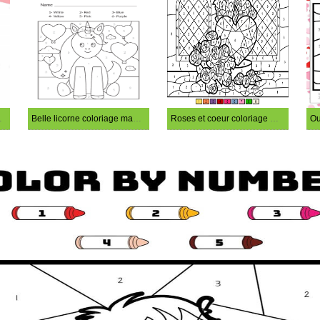
er par numéro
Belle licorne coloriage magique
Roses et coeur coloriage magique