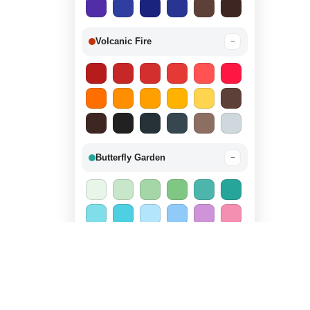
Volcanic Fire
−
Butterfly Garden
−
Candy Land
−