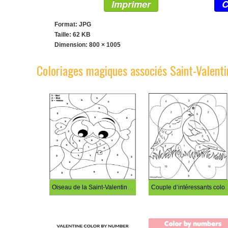
Imprimer
C
Format: JPG
Taille: 62 KB
Dimension:
800 × 1005
Coloriages magiques associés Saint-Valenti
Oiseau de la Saint-Valentin coloriage magique
Couple d’intéressan