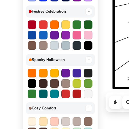
Festive Celebration
−
Spooky Halloween
−
Cozy Comfort
−