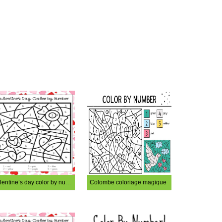
Valentine’s day color by number
Colombe coloriage magique