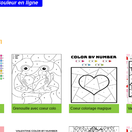
ouleur en ligne
n
ts coloriage magique
Grenouille avec coeur coloriage magique
Coeur coloriage magique