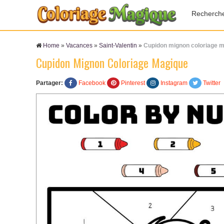
Recherch
Home
»
Vacances
»
Saint-Valentin
»
Cupidon mignon coloriage 
Cupidon Mignon Coloriage Magique
Partager:
Facebook
Pinterest
Instagram
Twitter