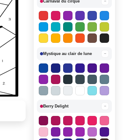
Carnaval du cirque
−
Mystique au clair de lune
−
Berry Delight
−