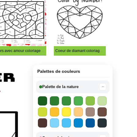
Ours avec amour coloriage magique
Coeur de diamant coloriage magique
Palettes de couleurs
Palette de la nature
−