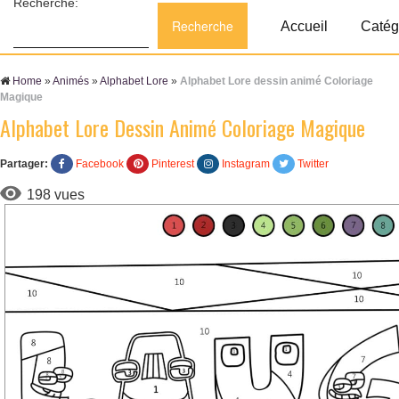
Recherche:
Accueil
Catég
Home
»
Animés
»
Alphabet Lore
»
Alphabet Lore dessin animé Coloriage
Magique
Alphabet Lore Dessin Animé Coloriage Magique
Partager:
Facebook
Pinterest
Instagram
Twitter
198 vues