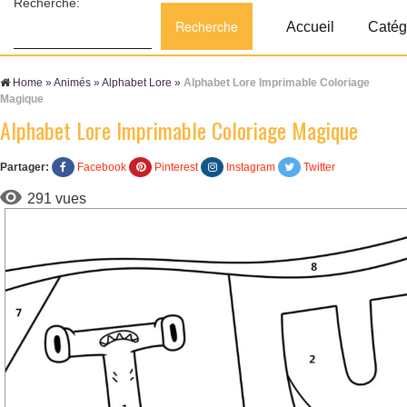
Recherche:
Accueil
Catég
Home
»
Animés
»
Alphabet Lore
»
Alphabet Lore Imprimable Coloriage
Magique
Alphabet Lore Imprimable Coloriage Magique
Partager:
Facebook
Pinterest
Instagram
Twitter
291 vues