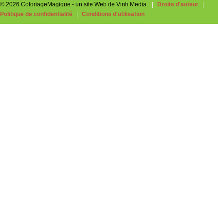
© 2026 ColoriageMagique - un site Web de Vinh Media.
|
Droits d'auteur
|
Politique de confidentialité
|
Conditions d'utilisation