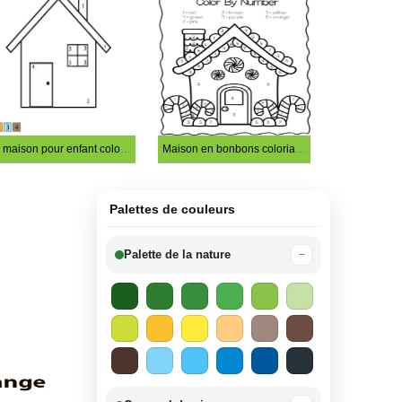
La maison pour enfant coloriage magique
Maison en bonbons coloriage magique
Palettes de couleurs
Palette de la nature
−