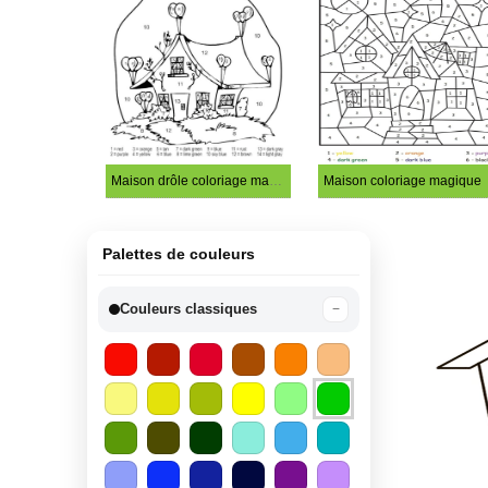
Maison drôle coloriage magique
Maison coloriage magique
Palettes de couleurs
Couleurs classiques
−