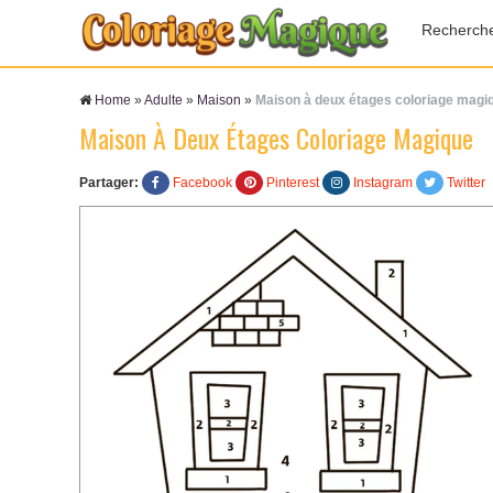
Recherch
Home
»
Adulte
»
Maison
»
Maison à deux étages coloriage magi
Maison À Deux Étages Coloriage Magique
Partager:
Facebook
Pinterest
Instagram
Twitter