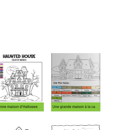
Bonne maison d’Halloween coloriage magique
Une grande maison à la campagne Colorier par numéro