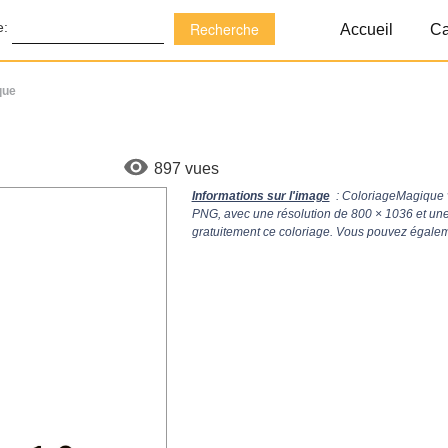
e:
Accueil
Ca
que
897 vues
Informations sur l'image
: ColoriageMagique 
PNG, avec une résolution de
800 × 1036
et une
gratuitement ce coloriage. Vous pouvez égaleme