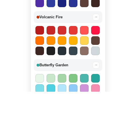
Volcanic Fire
−
Butterfly Garden
−
Candy Land
−