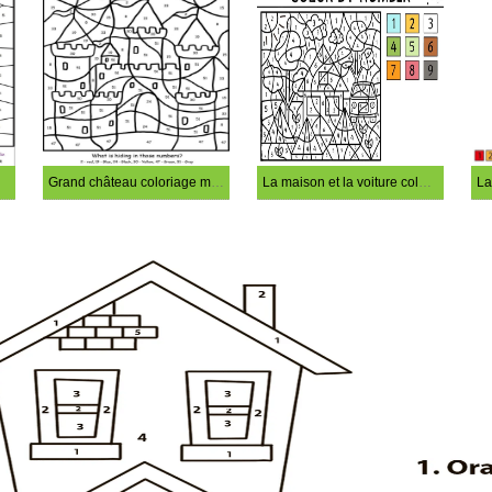
Grand château coloriage magique
La maison et la voiture coloriage magique