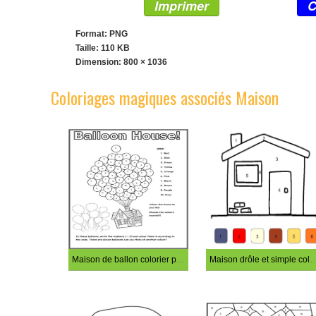
Imprimer
C
Format: PNG
Taille: 110 KB
Dimension:
800 × 1036
Coloriages magiques associés Maison
Maison de ballon colorier par numéro
Maison drôle et simple coloria