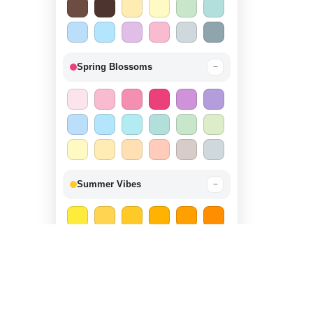
Spring Blossoms
−
Summer Vibes
−
Autumn Harvest
−