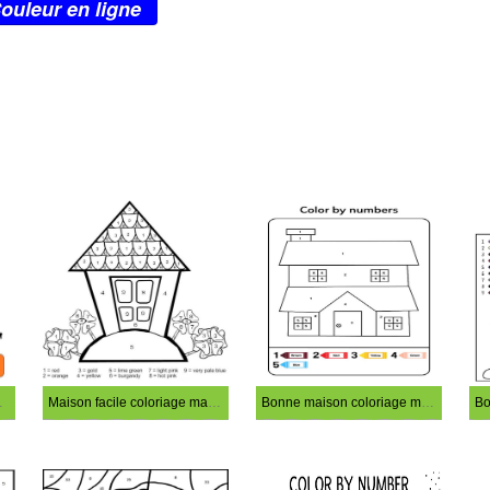
ouleur en ligne
ge magique
Maison facile coloriage magique
Bonne maison coloriage magique