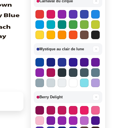
Carnaval du cirque
−
Mystique au clair de lune
−
Berry Delight
−