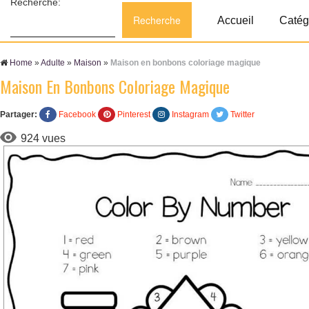
Recherche:
Accueil
Catég
Home
»
Adulte
»
Maison
»
Maison en bonbons coloriage magique
Maison En Bonbons Coloriage Magique
Partager:
Facebook
Pinterest
Instagram
Twitter
924 vues