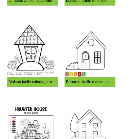
Château ancien à colorier par numéro
Maison hantée en dessin animé coloriage magique
Maison facile coloriage magique
Bonne et facile maison coloriage magique