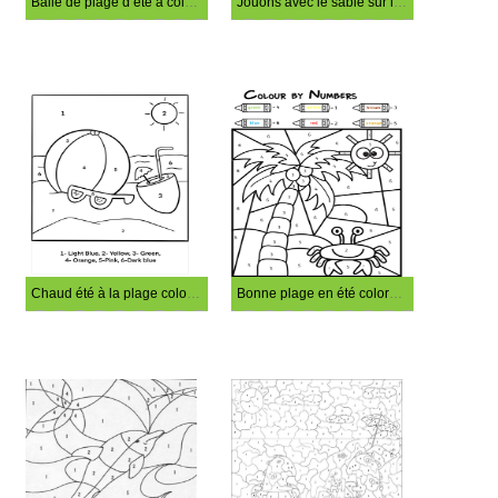
Balle de plage d’été à colorier par numéro
Jouons avec le sable sur la plage coloriage par numéro
Chaud été à la plage coloration magique
Bonne plage en été coloration magique