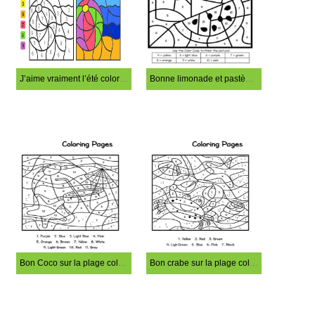
J’aime vraiment l’été coloration magique
Bonne limonade et pastèque coloration magique
Bon Coco sur la plage coloration magique
Bon crabe sur la plage coloration magique