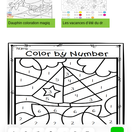
Dauphin coloration magique
Les vacances d’été du dragon coloriage magique