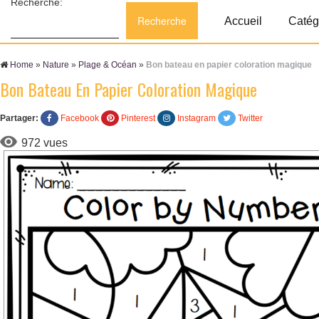
Recherche:
Accueil
Catég
Home
»
Nature
»
Plage & Océan
»
Bon bateau en papier coloration magique
Bon Bateau En Papier Coloration Magique
Partager:
Facebook
Pinterest
Instagram
Twitter
972 vues