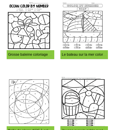
Grosse baleine coloriage magique
Le bateau sur la mer coloration magique