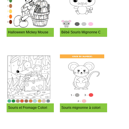
Halloween Mickey Mouse Coloriage Magique
Bébé Souris Mignonne Coloriage Magique
Souris et Fromage Coloriage Magique
Souris mignonne à colorier par numéro