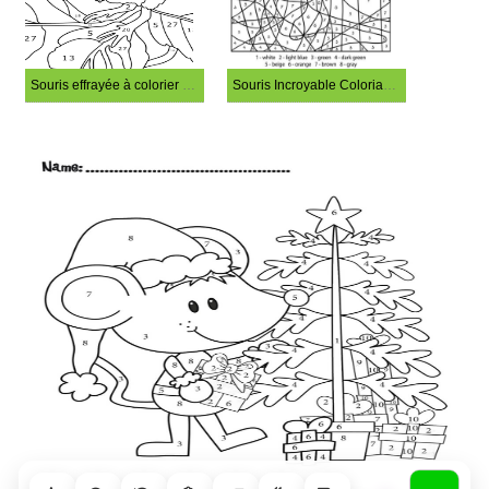
Souris effrayée à colorier par numéro
Souris Incroyable Coloriage Magique