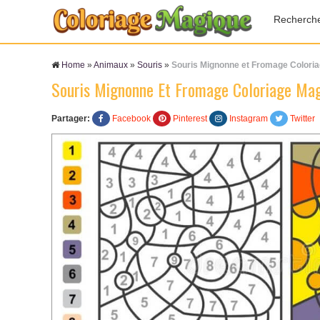
Recherch
Home
»
Animaux
»
Souris
»
Souris Mignonne et Fromage Colori
Souris Mignonne Et Fromage Coloriage Ma
Partager:
Facebook
Pinterest
Instagram
Twitter