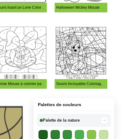
Souris lisant un Livre Coloriage Magique
Halloween Mickey Mouse Coloriage Magique
Minnie Mouse à colorier par numéro
Souris Incroyable Coloriage Magique
Palettes de couleurs
Palette de la nature
−