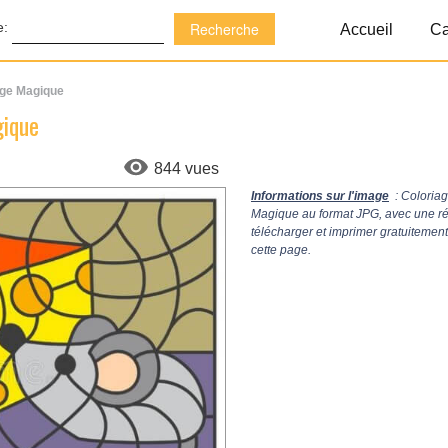
e:
Accueil
Ca
age Magique
gique
844 vues
Informations sur l'image
: Coloria
Magique au format JPG, avec une r
télécharger et imprimer gratuitemen
cette page.