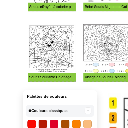
Souris effrayée à colorier par numéro
Bébé Souris 
Souris Souriante Coloriage Magique
Visage de Souris Color
Palettes de couleurs
Couleurs classiques
−