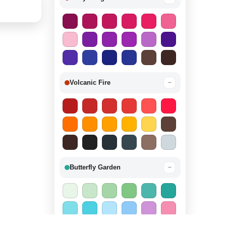
Volcanic Fire
−
Butterfly Garden
−