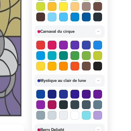
Carnaval du cirque
−
Mystique au clair de lune
−
Berry Delight
−